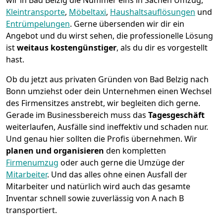
wir in Bad Belzig die Nummer eins in Sachen Umzug,
Kleintransporte
,
Möbeltaxi
,
Haushaltsauflösungen
und
Entrümpelungen
.
Gerne übersenden wir dir ein
Angebot und du wirst sehen, die professionelle Lösung
ist
weitaus kostengünstiger
, als du dir es vorgestellt
hast.
Ob du jetzt aus privaten Gründen von Bad Belzig nach
Bonn umziehst oder dein Unternehmen einen Wechsel
des Firmensitzes anstrebt, wir begleiten dich gerne.
Gerade im Businessbereich muss das
Tagesgeschäft
weiterlaufen, Ausfälle sind ineffektiv und schaden nur.
Und genau hier sollten die Profis übernehmen.
Wir
planen und organisieren
den kompletten
Firmenumzug
oder auch gerne die Umzüge der
Mitarbeiter
. Und das alles ohne einen Ausfall der
Mitarbeiter und natürlich wird auch das gesamte
Inventar schnell sowie zuverlässig von A nach B
transportiert.