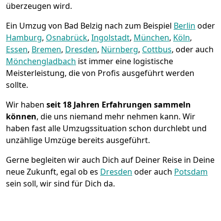
überzeugen wird.
Ein Umzug von Bad Belzig nach zum Beispiel
Berlin
oder
Hamburg
,
Osnabrück
,
Ingolstadt
,
München
,
Köln
,
Essen
,
Bremen
,
Dresden
,
Nürnberg
,
Cottbus
, oder auch
Mönchen­gladbach
ist immer eine logistische
Meisterleistung, die von Profis ausgeführt werden
sollte.
Wir haben
seit
18 Jahren Erfahrungen sammeln
können
, die uns niemand mehr nehmen kann. Wir
haben fast alle Umzugssituation schon durchlebt und
unzählige Umzüge bereits ausgeführt.
Gerne begleiten wir auch Dich auf Deiner Reise in Deine
neue Zukunft, egal ob es
Dresden
oder auch
Potsdam
sein soll, wir sind für Dich da.