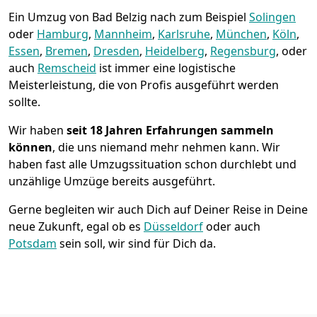
Ein Umzug von Bad Belzig nach zum Beispiel
Solingen
oder
Hamburg
,
Mannheim
,
Karlsruhe
,
München
,
Köln
,
Essen
,
Bremen
,
Dresden
,
Heidelberg
,
Regensburg
, oder
auch
Remscheid
ist immer eine logistische
Meisterleistung, die von Profis ausgeführt werden
sollte.
Wir haben
seit
18 Jahren Erfahrungen sammeln
können
, die uns niemand mehr nehmen kann. Wir
haben fast alle Umzugssituation schon durchlebt und
unzählige Umzüge bereits ausgeführt.
Gerne begleiten wir auch Dich auf Deiner Reise in Deine
neue Zukunft, egal ob es
Düsseldorf
oder auch
Potsdam
sein soll, wir sind für Dich da.