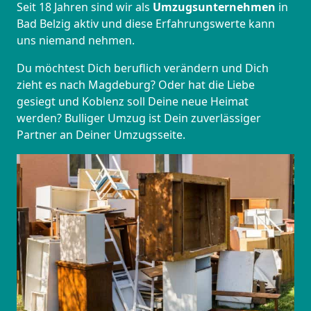
Seit 18 Jahren sind wir als
Umzugsunternehmen
in
Bad Belzig aktiv und diese Erfahrungswerte kann
uns niemand nehmen.
Du möchtest Dich beruflich verändern und Dich
zieht es nach Magdeburg? Oder hat die Liebe
gesiegt und Koblenz soll Deine neue Heimat
werden? Bulliger Umzug ist Dein zuverlässiger
Partner an Deiner Umzugsseite.